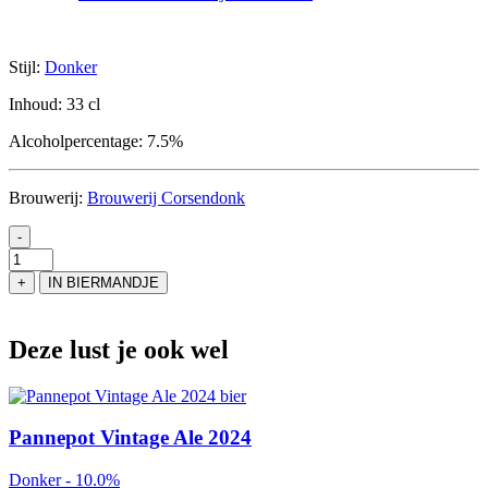
Stijl:
Donker
Inhoud:
33 cl
Alcoholpercentage:
7.5%
Brouwerij:
Brouwerij Corsendonk
-
Corsendonk
Pater
+
IN BIERMANDJE
Dubbel
aantal
Deze lust je ook wel
Pannepot Vintage Ale 2024
Donker - 10.0%