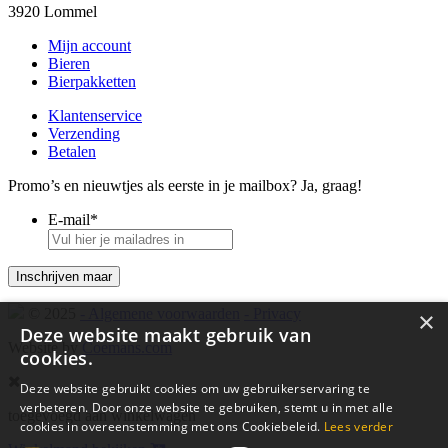
3920 Lommel
Mijn account
Bieren
Bierpakketten
Klantenservice
Verzending
Betalen
Promo’s en nieuwtjes als eerste in je mailbox? Ja, graag!
E-mail
*
© 2025
- Algemene voorwaarden
- Privacy
×
Deze website maakt gebruik van
Website by
Coemans.com
cookies.
Deze website gebruikt cookies om uw gebruikerservaring te
verbeteren. Door onze website te gebruiken, stemt u in met alle
toegevoegd aan winkelwagen
cookies in overeenstemming met ons Cookiebeleid.
Lees verder