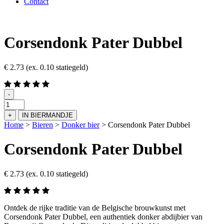
Contact
Corsendonk Pater Dubbel
€
2.73
(ex. 0.10 statiegeld)
-
Corsendonk
Pater
+
IN BIERMANDJE
Dubbel
Home
>
Bieren
>
Donker bier
>
Corsendonk Pater Dubbel
aantal
Corsendonk Pater Dubbel
€
2.73
(ex. 0.10 statiegeld)
Ontdek de rijke traditie van de Belgische brouwkunst met
Corsendonk Pater Dubbel, een authentiek donker abdijbier van