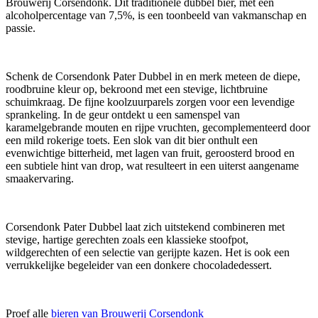
Brouwerij Corsendonk. Dit traditionele dubbel bier, met een
alcoholpercentage van 7,5%, is een toonbeeld van vakmanschap en
passie.
Schenk de Corsendonk Pater Dubbel in en merk meteen de diepe,
roodbruine kleur op, bekroond met een stevige, lichtbruine
schuimkraag. De fijne koolzuurparels zorgen voor een levendige
sprankeling. In de geur ontdekt u een samenspel van
karamelgebrande mouten en rijpe vruchten, gecomplementeerd door
een mild rokerige toets. Een slok van dit bier onthult een
evenwichtige bitterheid, met lagen van fruit, geroosterd brood en
een subtiele hint van drop, wat resulteert in een uiterst aangename
smaakervaring.
Corsendonk Pater Dubbel laat zich uitstekend combineren met
stevige, hartige gerechten zoals een klassieke stoofpot,
wildgerechten of een selectie van gerijpte kazen. Het is ook een
verrukkelijke begeleider van een donkere chocoladedessert.
Proef alle
bieren van Brouwerij Corsendonk