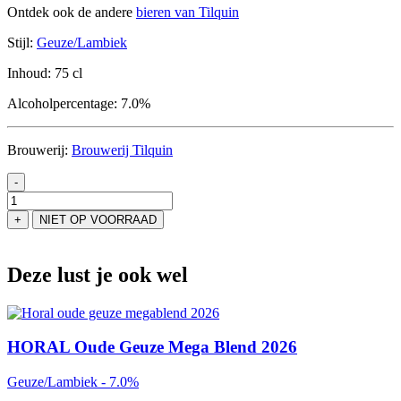
Ontdek ook de andere
bieren van Tilquin
Stijl:
Geuze/Lambiek
Inhoud:
75 cl
Alcoholpercentage:
7.0%
Brouwerij:
Brouwerij Tilquin
-
Tilquin
Oude
+
NIET OP VOORRAAD
Gueuze
Cuvée
Denise
Deze lust je ook wel
aantal
HORAL Oude Geuze Mega Blend 2026
Geuze/Lambiek - 7.0%