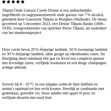
Tilquin Oude Gueuze Cuvée Denise is een ambachtelijke,
ongefilterde en ongepasteuriseerde oude gueuze van 7 % alcohol,
gebotteld door Gueuzerie Tilquin in Bierghes (Wallonië). De blend,
gecreëerd op 5 december 2023, eert Denise Tilquin‑Bastin (1869–
1939), overgrootmoeder van oprichter Pierre Tilquin, als onderdeel
van het stamboomproject.
Deze cuvée bevat 20 % éénjarige lambiek, 50 % tweejarige lambiek
en 30 % driejarige lambiek, allen gerijpt op eikenhouten vaten. De
flesrijping duurt minimaal één jaar en levert een complexe gueuze
met levendige zuren, verfijnde houttonen en een droge champagne-
achtige afdronk.
Serveer bij 8 – 10 °C in een tulpglas zodat de fijne bubbels en
aroma’s optimaal tot hun recht komen. Heerlijk in combinatie met
geitenkaas, gerookte vis, frisse salades met appel of peer, én
verfijnde desserts met rood fruit.