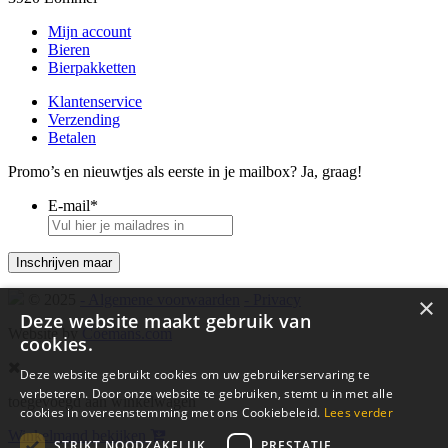
Mijn account
Bieren
Bierpakketten
Klantenservice
Verzending
Betalen
Promo’s en nieuwtjes als eerste in je mailbox? Ja, graag!
E-mail
*
© 2025
- Algemene voorwaarden
- Privacy
×
Deze website maakt gebruik van
Website by
Coemans.com
cookies.
Deze website gebruikt cookies om uw gebruikerservaring te
verbeteren. Door onze website te gebruiken, stemt u in met alle
toegevoegd aan winkelwagen
cookies in overeenstemming met ons Cookiebeleid.
Lees verder
Winkelmand bekijken
STRIKT NOODZAKELIJK
PRESTATIE