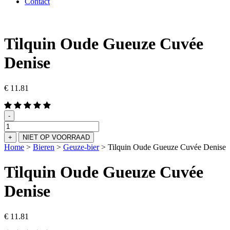
Contact
Tilquin Oude Gueuze Cuvée
Denise
€
11.81
-
Tilquin
Oude
+
NIET OP VOORRAAD
Gueuze
Home
>
Bieren
>
Geuze-bier
>
Tilquin Oude Gueuze Cuvée Denise
Cuvée
Denise
Tilquin Oude Gueuze Cuvée
aantal
Denise
€
11.81