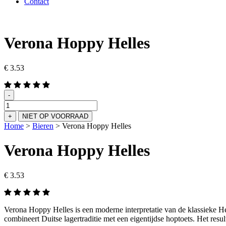
Contact
Verona Hoppy Helles
€
3.53
-
Verona
Hoppy
+
NIET OP VOORRAAD
Helles
Home
>
Bieren
>
Verona Hoppy Helles
aantal
Verona Hoppy Helles
€
3.53
Verona Hoppy Helles is een moderne interpretatie van de klassieke H
combineert Duitse lagertraditie met een eigentijdse hoptoets. Het result