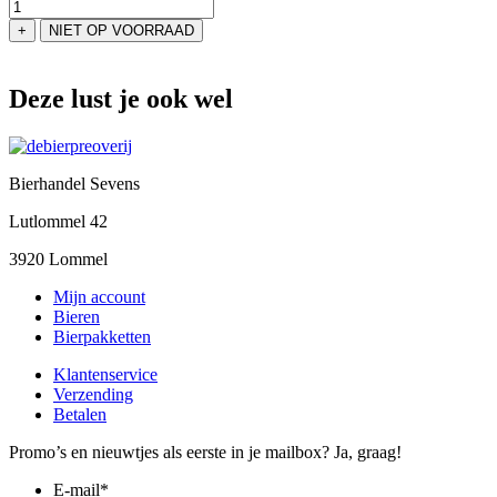
Verona
Hoppy
+
NIET OP VOORRAAD
Helles
aantal
Deze lust je ook wel
Bierhandel Sevens
Lutlommel 42
3920 Lommel
Mijn account
Bieren
Bierpakketten
Klantenservice
Verzending
Betalen
Promo’s en nieuwtjes als eerste in je mailbox? Ja, graag!
E-mail
*