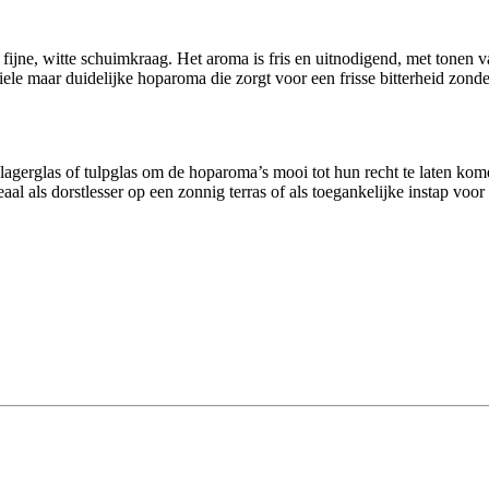
ijne, witte schuimkraag. Het aroma is fris en uitnodigend, met tonen van
iele maar duidelijke hoparoma die zorgt voor een frisse bitterheid zon
gerglas of tulpglas om de hoparoma’s mooi tot hun recht te laten komen.
eaal als dorstlesser op een zonnig terras of als toegankelijke instap voo