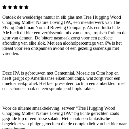
Ontdek de weelderige natuur in elk glas met Tree Hugging Wood
Chopping Mother Nature Loving IPA, een meesterwerk van The
Flying Dutchman Nomad Brewing Company. Als een India Pale
Ale biedt dit bier een verfrissende mix van citrus, tropisch fruit en de
geur van dennen. De bittere nasmaak zorgt voor een perfecte
afronding van elke slok. Met een alcoholpercentage van 6% is het
ideaal voor een ontspannen avond of een gezellig samenzijn met
vrienden.
Deze IPA is gebrouwen met Centennial, Mosaic en Citra hop en
heeft gerijpt op Amerikaanse eikenhout chips, wat zorgt voor een
uniek smaakprofiel. Het bier presenteert zich in een amberkleur met
een schone smaak en een sprankelend hopkarakter.
Voor de ultieme smaakbeleving, serveer “Tree Hugging Wood
Chopping Mother Nature Loving IPA” bij lichte gerechten zoals
gegrilde kip of een frisse salade. Het is ook een fantastische
begeleider van pittige gerechten die de complexiteit van het bier naar
voren brengt.