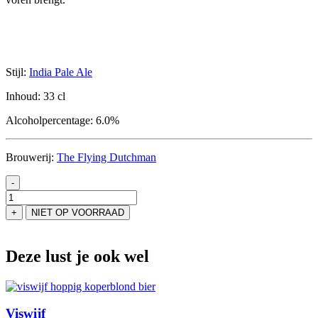
Stijl:
India Pale Ale
Inhoud:
33 cl
Alcoholpercentage:
6.0%
Brouwerij:
The Flying Dutchman
-
Tree
Hugging
+
NIET OP VOORRAAD
Wood
Chopping
Mother
Deze lust je ook wel
Nature
Loving
aantal
Viswijf