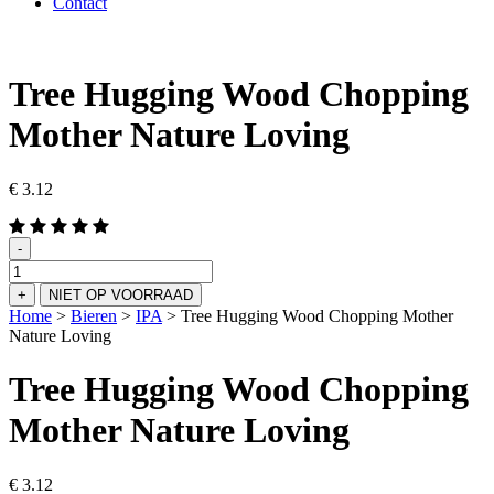
Contact
Tree Hugging Wood Chopping
Mother Nature Loving
€
3.12
-
Tree
Hugging
+
NIET OP VOORRAAD
Wood
Home
>
Bieren
>
IPA
>
Tree Hugging Wood Chopping Mother
Chopping
Nature Loving
Mother
Nature
Tree Hugging Wood Chopping
Loving
aantal
Mother Nature Loving
€
3.12