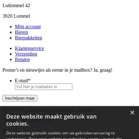
Lutlommel 42
3920 Lommel
Mijn account
Bieren
Bierpakketten
Klantenservice
Verzending
Betalen
Promo’s en nieuwtjes als eerste in je mailbox? Ja, graag!
E-mail
*
© 2025
- Algemene voorwaarden
- Privacy
×
Deze website maakt gebruik van
Website by
Coemans.com
cookies.
Deze website gebruikt cookies om uw gebruikerservaring te
verbeteren. Door onze website te gebruiken, stemt u in met alle