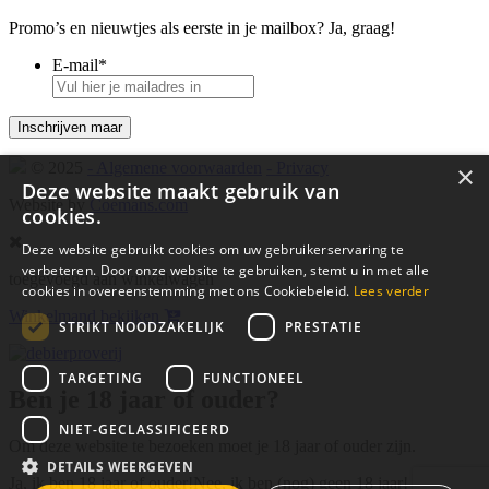
Promo’s en nieuwtjes als eerste in je mailbox? Ja, graag!
E-mail
*
© 2025
- Algemene voorwaarden
- Privacy
×
Deze website maakt gebruik van
Website by
Coemans.com
cookies.
Deze website gebruikt cookies om uw gebruikerservaring te
verbeteren. Door onze website te gebruiken, stemt u in met alle
toegevoegd aan winkelwagen
cookies in overeenstemming met ons Cookiebeleid.
Lees verder
Winkelmand bekijken
STRIKT NOODZAKELIJK
PRESTATIE
TARGETING
FUNCTIONEEL
Ben je 18 jaar of ouder?
NIET-GECLASSIFICEERD
Om deze website te bezoeken moet je 18 jaar of ouder zijn.
DETAILS WEERGEVEN
Ja, ik ben 18 jaar of ouder!
Nee, ik ben (nog) geen 18 jaar!