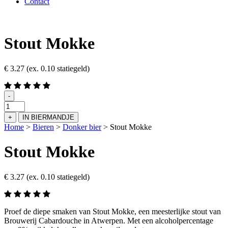
Contact
Stout Mokke
€
3.27
(ex. 0.10 statiegeld)
-
Stout
Mokke
+
IN BIERMANDJE
aantal
Home
>
Bieren
>
Donker bier
>
Stout Mokke
Stout Mokke
€
3.27
(ex. 0.10 statiegeld)
Proef de diepe smaken van Stout Mokke, een meesterlijke stout van
Brouwerij Cabardouche in Atwerpen. Met een alcoholpercentage