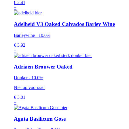
€
2.41
+
Adelheid V3 Oaked Calvados Barley Wine
Barleywine - 10.0%
€
3.92
+
Adriaen Brouwer Oaked
Donker - 10.0%
Niet op voorraad
€
3.01
+
Agata Basilicum Gose