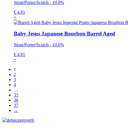
Stout/Porter/Scotch - 10.0%
€
4.81
+
Baby Jesus Japanese Bourbon Barrel Aged
Stout/Porter/Scotch - 10.0%
€
4.81
+
1
2
3
4
…
35
36
37
→