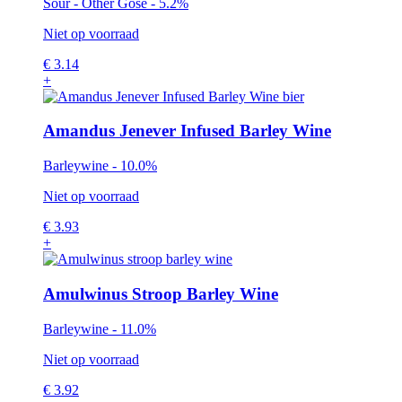
Sour - Other Gose - 5.2%
Niet op voorraad
€
3.14
+
Amandus Jenever Infused Barley Wine
Barleywine - 10.0%
Niet op voorraad
€
3.93
+
Amulwinus Stroop Barley Wine
Barleywine - 11.0%
Niet op voorraad
€
3.92