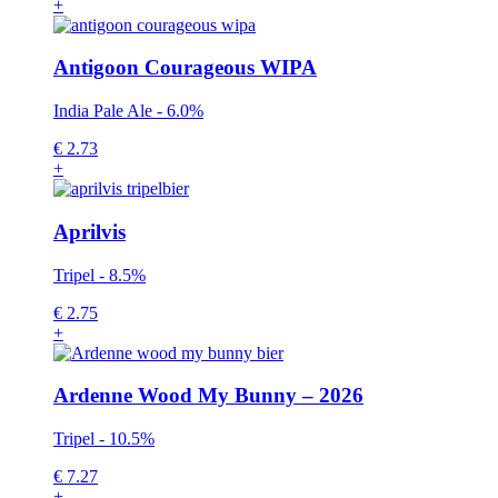
+
Antigoon Courageous WIPA
India Pale Ale - 6.0%
€
2.73
+
Aprilvis
Tripel - 8.5%
€
2.75
+
Ardenne Wood My Bunny – 2026
Tripel - 10.5%
€
7.27
+